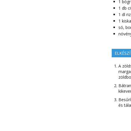
1
bögr
1
db
c
1
dl
ri
1
kisk
só, bor
növény
ELKÉSZÍ
A zöl
margar
zöldbo
Bátran
kikever
Besűrí
és tál