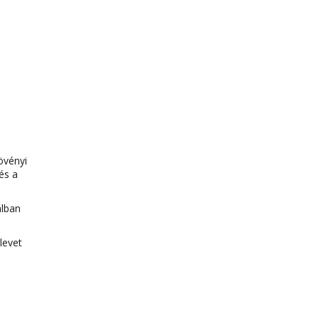
övényi
és a
álban
levet