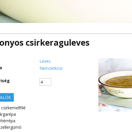
onyos csirkeraguleves
Leves
a
Nemzetközi
iség
ALÓK
csirkemellfilé
árgarépa
ehérrépa
zellergumó