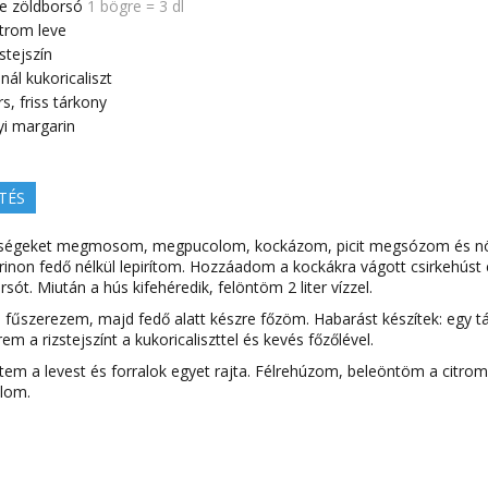
e
zöldborsó
1 bögre = 3 dl
itrom leve
zstejszín
anál
kukoricaliszt
s, friss tárkony
i margarin
TÉS
dségeket megmosom, megpucolom, kockázom, picit megsózom és n
inon fedő nélkül lepirítom. Hozzáadom a kockákra vágott csirkehúst 
rsót. Miután a hús kifehéredik, felöntöm 2 liter vízzel.
 fűszerezem, majd fedő alatt készre főzöm. Habarást készítek: egy t
em a rizstejszínt a kukoricaliszttel és kevés főzőlével.
tem a levest és forralok egyet rajta. Félrehúzom, beleöntöm a citrom
alom.