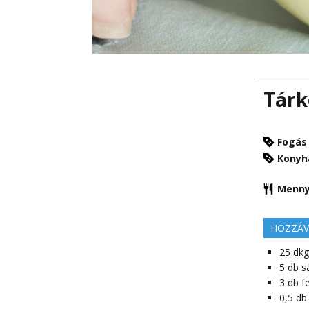
Tárk
Fogás
Konyh
Menny
HOZZÁV
25
dkg
5
db
s
3
db
f
0,5
db