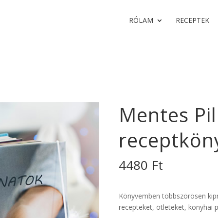
RÓLAM
RECEPTEK
Mentes Pi
receptkön
4480
Ft
Könyvemben többszörösen kiprób
recepteket, ötleteket, konyhai 