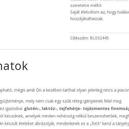
szeretetre méltó.
Saját életcélom az, hogy tud
hozzájárulhassak.
Cikkszám:
BL032445
natok
ható, mégis amit Ön a kezében tarthat olyan jelenleg nincs a piacon
yűjteménye, mely nem csak egy szűk réteg igényeinek felel meg.
hez igazodva:
glutén-, laktóz-, tejfehérje- tojásmentes finomsá
ól készülnek, amelyek minden nehézség nélkül beszerezhetőek, megf
n készült ételeket ábrázolják, mindenkinek ez a „fotó” kerül a tányérj