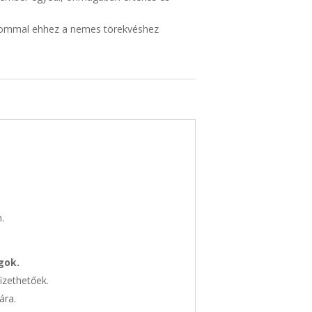
ásommal ehhez a nemes törekvéshez
.
gok.
izethetőek.
ára.