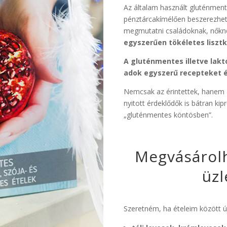
Az általam használt gluténment
pénztárcakímélően beszerezhet
megmutatni családoknak, nőkne
egyszerűen tökéletes lisztk
A gluténmentes illetve lakt
adok egyszerű recepteket é
Nemcsak az érintettek, hanem 
nyitott érdeklődők is bátran k
„gluténmentes köntösben”.
Megvásárol
üzl
Szeretném, ha ételeim között ú