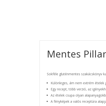
Mentes Pilla
Sokféle gluténmentes szakácskönyv kap
Különleges, ám nem extrém ételek g
Egy recept, több verzió, az igények
Az ételek csupa olyan alapanyagokb
A fényképek a valós receptúra alapjá