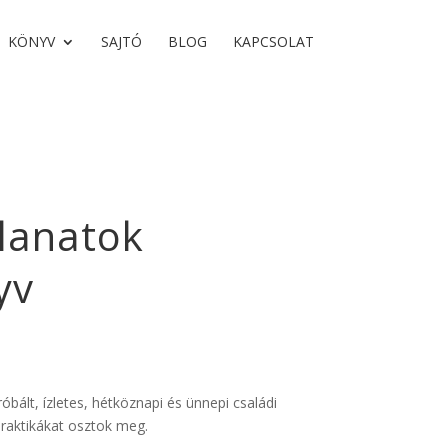
KÖNYV
SAJTÓ
BLOG
KAPCSOLAT
llanatok
yv
ált, ízletes, hétköznapi és ünnepi családi
praktikákat osztok meg.