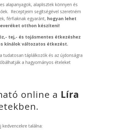
es alapanyagok, alaplisztek könnyen és
őek. Receptjeim segítségével szeretném
k, férfiaknak egyaránt,
hogyan lehet
everéket otthon készíteni!
óz,- tej,- és tojásmentes étkezéshez
s kínálok változatos étkezést.
a tudatosan táplálkozók és az újdonságra
ipróbálhatják a hagyományos ételeket
ható online a
Líra
etekben.
j kedvencekre találna: