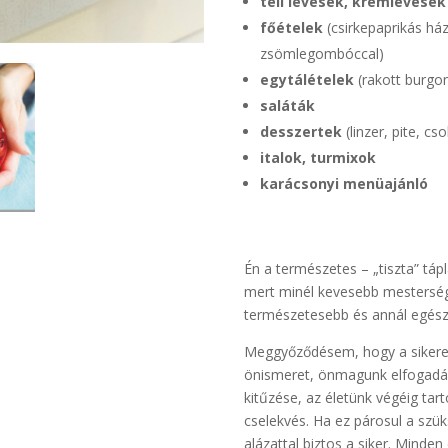
téli levesek, krémlevesek
főételek
(csirkepaprikás ház
zsömlegombóccal)
egytálételek
(rakott burgon
saláták
desszertek
(linzer, pite, c
italok, turmixok
karácsonyi menüajánló
Én a természetes – „tiszta” tá
mert minél kevesebb mesterség
természetesebb és annál egés
Meggyőződésem, hogy a sikeres,
önismeret, önmagunk elfogadás
kitűzése, az életünk végéig tar
cselekvés. Ha ez párosul a szük
alázattal biztos a siker. Mind