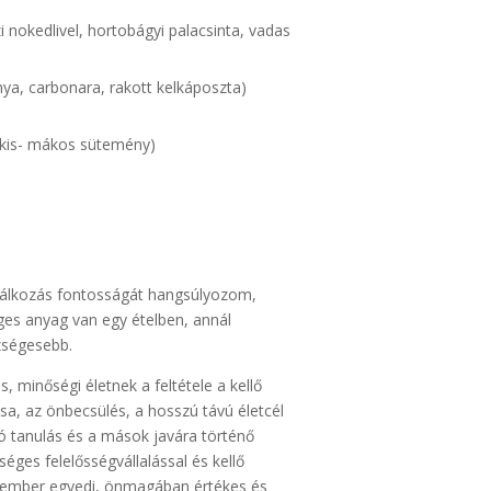
i nokedlivel, hortobágyi palacsinta, vadas
ya, carbonara, rakott kelkáposzta)
sokis- mákos sütemény)
plálkozás fontosságát hangsúlyozom,
es anyag van egy ételben, annál
zségesebb.
 minőségi életnek a feltétele a kellő
a, az önbecsülés, a hosszú távú életcél
tó tanulás és a mások javára történő
séges felelősségvállalással és kellő
en ember egyedi, önmagában értékes és